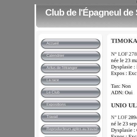
Club de l'Épagneul de
TIMOK
Accueil
N° LOF 278
Calendrier
née le 23 m
Dysplasie :
Actus de l'étranger
Expos : E
……………
La race
Tan: Non
ADN: Oui
Le Club
UNIO U
Expositions
Travail
N° LOF
2894
né le 23 se
Reproducteurs aptes au travail
Dysplasie :
Expos :
.
Exc