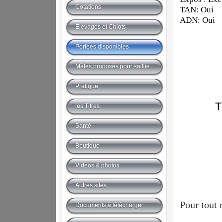
Cotations
TAN: Oui
ADN: Oui
Elevages et Chiots
Portées disponibles
Mâles proposés pour saillie
Pratique
les Titres
Santé
Boutique
Videos & photos
Autres sites
Pour tout 
Documents à télécharger