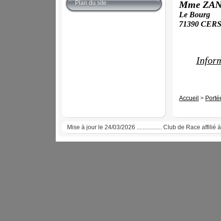
Plan du site
Mme ZAN
Le Bourg
71390 CER
Inform
Accueil
>
Porté
Mise à jour le 24/03/2026 ................. Club de Race affi