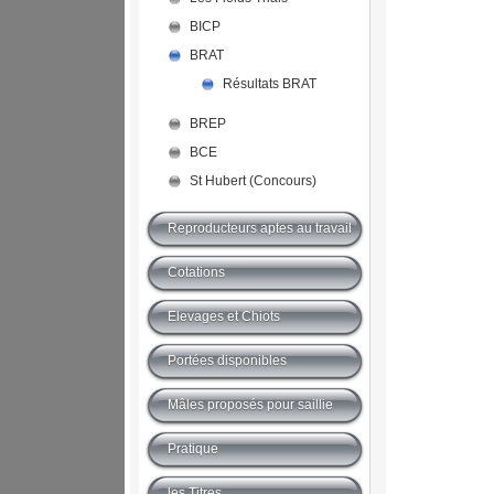
BICP
BRAT
Résultats BRAT
BREP
BCE
St Hubert (Concours)
Reproducteurs aptes au travail
Cotations
Elevages et Chiots
Portées disponibles
Mâles proposés pour saillie
Pratique
les Titres