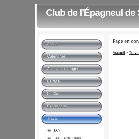
Club de l'Épagneul de
Page en con
Accueil
Accueil
>
Travai
Calendrier
Actus de l'étranger
La race
Le Club
Expositions
Travail
TAN
Les Fields Trials